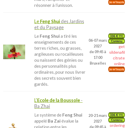
résonner à l’unisson.
Le
Feng Shui
des Jardins
et du Paysage
Le
Feng Shui
a tiré les
06-07 mars
enseignements de ces
2027
get
terres riches, ou grasses,
de 09:45 à
sildenafil
argileuses ou rocailleuses
17:00
citrate
ou naissent des génies ou
Bruxelles
online
des personnalités plus
ordinaires, pour nous livrer
des secrets souvent bien
gardés.
L'
Ecole de la Boussole
-
Ba Zhai
Le système de
Feng Shui
20-21 mars
appelé
Ba Zai
évalue la
2027
ordering
relation entre les
de 09:45 à