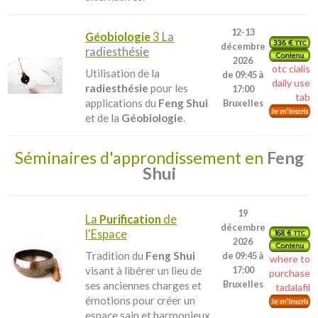
12-13
Géobiologie
3
La
décembre
radiesthésie
2026
otc cialis
Utilisation de la
de 09:45 à
daily use
radiesthésie
pour les
17:00
tab
applications du
Feng Shui
Bruxelles
et de la
Géobiologie
.
Séminaires d'approndissement en
Feng
Shui
19
La
Purification
de
décembre
l'Espace
2026
Tradition du
Feng Shui
de 09:45 à
where to
visant à libérer un lieu de
17:00
purchase
ses anciennes charges et
Bruxelles
tadalafil
émotions pour créer un
espace sain et harmonieux.