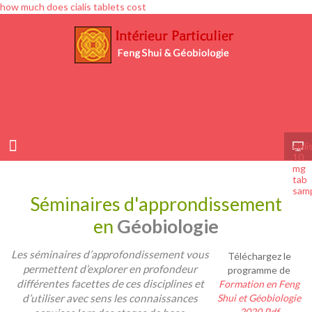
how much does cialis tablets cost
ciali
10
mg
tab
sam
Séminaires d'approndissement
en
Géobiologie
Les séminaires d’approfondissement vous
Téléchargez le
permettent d’explorer en profondeur
programme de
différentes facettes de ces disciplines et
Formation en Feng
d’utiliser avec sens les connaissances
Shui et Géobiologie
2020 Pdf