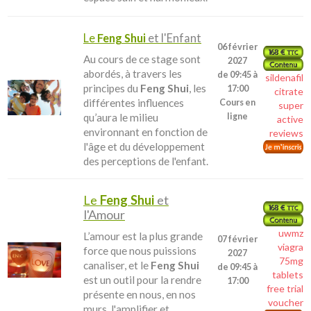
Le
Feng Shui
et l'Enfant
06 février
Au cours de ce stage sont
2027
abordés, à travers les
de 09:45 à
sildenafil
principes du
Feng Shui
, les
17:00
citrate
différentes influences
Cours en
super
qu’aura le milieu
ligne
active
environnant en fonction de
reviews
l'âge et du développement
des perceptions de l'enfant.
Le
Feng Shui
et
l'Amour
uwmz
L’amour est la plus grande
07 février
viagra
force que nous puissions
2027
75mg
canaliser, et le
Feng Shui
de 09:45 à
tablets
est un outil pour la rendre
17:00
free trial
présente en nous, en nos
voucher
murs, l'amplifier et