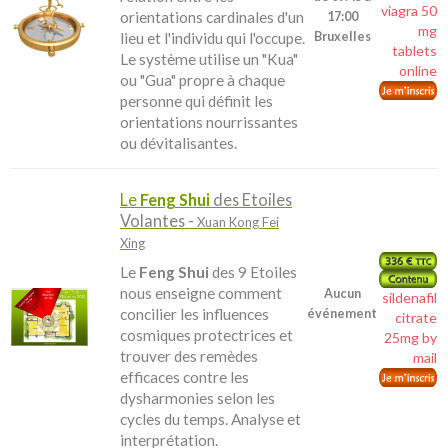
viagra 50
orientations cardinales d'un
17:00
mg
lieu et l'individu qui l'occupe.
Bruxelles
tablets
Le système utilise un "Kua"
online
ou "Gua" propre à chaque
personne qui définit les
orientations nourrissantes
ou dévitalisantes.
Le
Feng Shui
des Etoiles
Volantes -
Xuan Kong Fei
Xing
Le
Feng Shui
des 9 Etoiles
nous enseigne comment
Aucun
sildenafil
concilier les influences
événement
citrate
cosmiques protectrices et
25mg by
trouver des remèdes
mail
efficaces contre les
dysharmonies selon les
cycles du temps. Analyse et
interprétation.