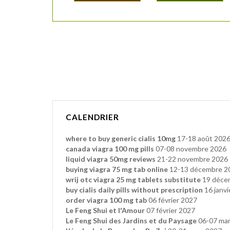
CALENDRIER
where to buy generic cialis 10mg
17-18 août 202
canada viagra 100 mg pills
07-08 novembre 2026
liquid viagra 50mg reviews
21-22 novembre 2026
buying viagra 75 mg tab online
12-13 décembre 2
wrij otc viagra 25 mg tablets substitute
19 déce
buy cialis daily pills without prescription
16 janvi
order viagra 100 mg tab
06 février 2027
Le Feng Shui et l'Amour
07 février 2027
Le Feng Shui des Jardins et du Paysage
06-07 mar