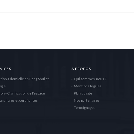
VICES
A PROPOS
tion à domicile en Feng Shui et
Qui sommes-nous ?
ogie
Mentions légales
ion - Clarification de l'espace
Plan du site
ns libres et certifiantes
Nos partenaires
Témoignages