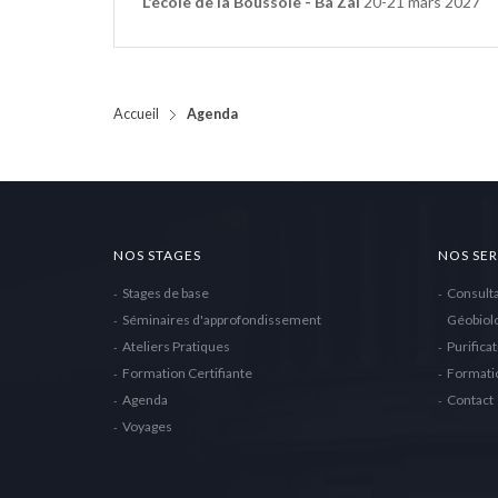
L'école de la Boussole - Ba Zai
20-21 mars 2027
Accueil
Agenda
NOS STAGES
NOS SER
Stages de base
Consulta
Séminaires d'approfondissement
Géobiol
Ateliers Pratiques
Purificat
Formation Certifiante
Formatio
Agenda
Contact
Voyages