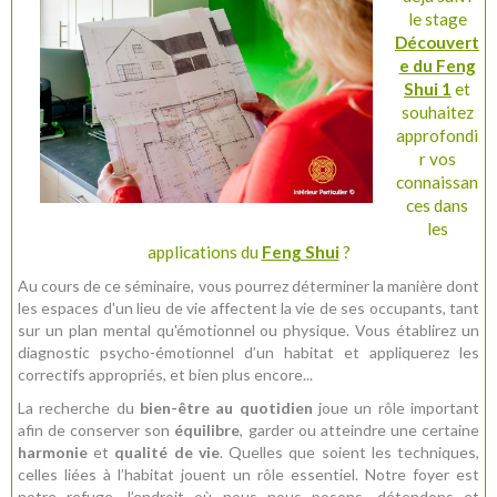
le stage
Découvert
e du Feng
Shui 1
et
souhaitez
approfondi
r vos
connaissan
ces dans
les
applications du
Feng Shui
?
Au cours de ce séminaire, vous pourrez déterminer la manière dont
les espaces d'un lieu de vie affectent la vie de ses occupants, tant
sur un plan mental qu'émotionnel ou physique. Vous établirez un
diagnostic psycho-émotionnel d’un habitat et appliquerez les
correctifs appropriés, et bien plus encore...
La recherche du
bien-être au quotidien
joue un rôle important
afin de conserver son
équilibre
, garder ou atteindre une certaine
harmonie
et
qualité de vie
. Quelles que soient les techniques,
celles liées à l’habitat jouent un rôle essentiel. Notre foyer est
notre refuge, l’endroit où nous nous posons, détendons et