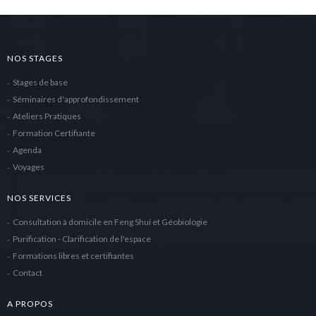
NOS STAGES
Stages de base
Séminaires d'approfondissement
Ateliers Pratiques
Formation Certifiante
Agenda
Voyages
NOS SERVICES
Consultation à domicile en Feng Shui et Géobiologie
Purification - Clarification de l'espace
Formations libres et certifiantes
Contact
A PROPOS