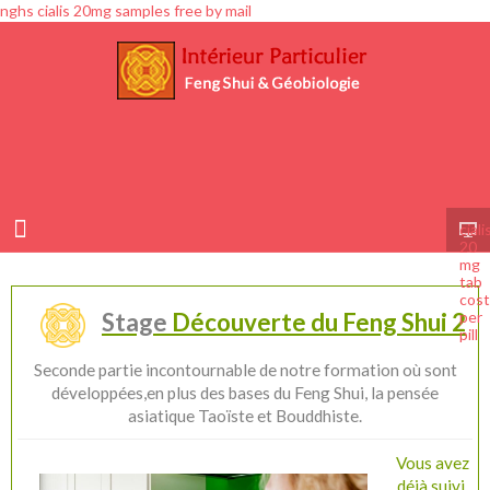
nghs cialis 20mg samples free by mail
ciali
20
mg
tab
cost
per
Stage
Découverte du Feng Shui 2
pill
Seconde partie incontournable de notre formation où sont
développées,en plus des bases du Feng Shui, la pensée
asiatique Taoïste et Bouddhiste.
Vous avez
déjà suivi