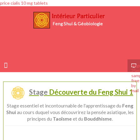
price cialis 10 mg tablets
viag
25m
sam
free
by
mail
Stage
Découverte du Feng Shui 1
Stage essentiel et incontournable de l'apprentissage du
Feng
Shui
au cours duquel vous découvrirez la pensée asiatique, les
principes du
Taoïsme
et du
Bouddhisme
.