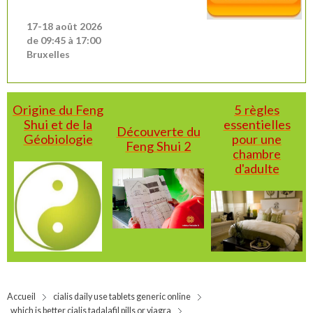
17-18 août 2026
de 09:45 à 17:00
Bruxelles
Origine du Feng
5 règles
Shui et de la
essentielles
Découverte du
Géobiologie
pour une
Feng Shui 2
chambre
d'adulte
Accueil
cialis daily use tablets generic online
which is better cialis tadalafil pills or viagra