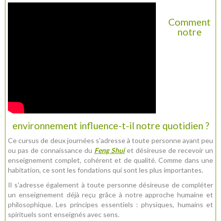
Comment
notre
environnement influence-t-il notre quotidien ?
Ce cursus de deux journées s'adresse à toute personne ayant peu
ou pas de connaissance du
Feng Shui
et désireuse de recevoir un
enseignement complet, cohérent et de qualité. Comme dans une
habitation, ce sont les fondations qui sont les plus importantes.
Il s'adresse également à toute personne désireuse de compléter
un enseignement déjà reçu grâce à notre approche humaine et
philosophique. Les principes essentiels : physiques, humains et
spirituels sont enseignés avec sens.