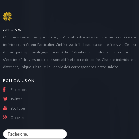
A PROPOS
Chaque intérieur est particulier, qu’il soit notre intérieur de vie ou notre vie
intérieure. Intérieur Particulier s'intéresse à l'habitat et à ce que l'on y vit. Ce lieu
de vie participe analogiquement à la réalisation de notre vie intérieure et
s’exprime à travers notre personnalité et notre destinée. Chaque individu est
différent, unique. Chaque lieu de vie doit correspondre à cette unicité.
FOLLOW US ON
Facebook
Twitter
YouTube
Google+
R
e