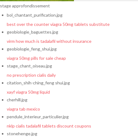
stage approfondissement
bol_chantant_purification.jpg
best over the counter viagra 50mg tablets substitute
geobiologie_baguettes.jpg
virm how much is tadalafil without insurance
geobiologie_feng_shui.jpg
viagra 50mg pills for sale cheap
stage_chant_oiseau.jpg
no prescription cialis daily
citation_shih-ching_feng shui.jpg
xayf viagra 50mg liquid
cherhill.jpg
viagra tab mexico
pendule_interieur_particulier.jpg
nklp cialis tadalafil tablets discount coupons
stonehenge.jpg