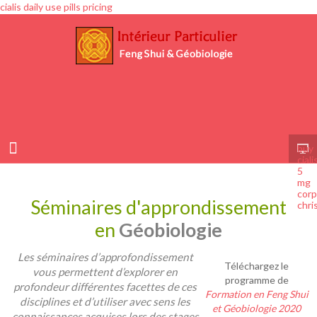
cialis daily use pills pricing
buy
ciali
5
mg
cor
Séminaires d'approndissement
chris
en
Géobiologie
Les séminaires d’approfondissement
Téléchargez le
vous permettent d’explorer en
programme de
profondeur différentes facettes de ces
Formation en Feng Shui
disciplines et d’utiliser avec sens les
et Géobiologie 2020
connaissances acquises lors des stages