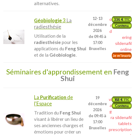
alternatives.
12-13
o
Géobiologie
3
La
décembre
r
radiesthésie
2026
d
Utilisation de la
de 09:45 à
ering
radiesthésie
pour les
17:00
sildenafil
applications du
Feng Shui
Bruxelles
online
et de la
Géobiologie
.
Séminaires d'approndissement en
Feng
Shui
La
Purification
de
19
vi
l'Espace
décembre
a
2026
g
Tradition du
Feng Shui
de 09:45 à
ra sildenafil
visant à libérer un lieu de
17:00
tablets
ses anciennes charges et
Bruxelles
prescription
émotions pour créer un