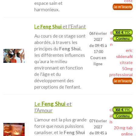
cost
espace sain et
harmonieux.
Le
Feng Shui
et l'Enfant
g
06 février
Au cours de ce stage sont
e
2027
abordés, à travers les
n
de 09:45 à
principes du
Feng Shui
,
eric
17:00
les différentes influences
sildenafil
Cours en
qu’aura le milieu
citrate
ligne
environnant en fonction
50mg
de l'âge et du
professional
développement des
perceptions de l'enfant.
Le
Feng Shui
et
l'Amour
ci
al
L’amour est la plus grande
07 février
is
force que nous puissions
2027
20 mg tab
canaliser, et le
Feng Shui
de 09:45 à
online