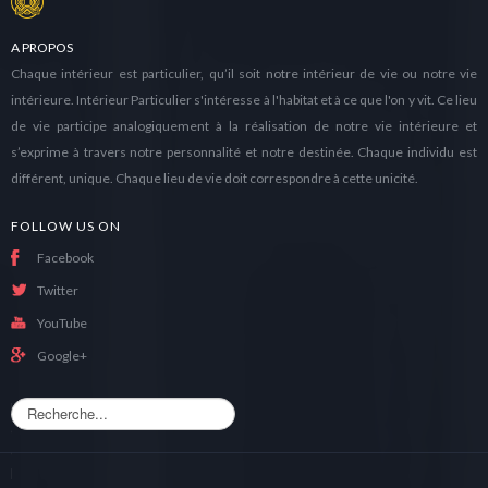
A PROPOS
Chaque intérieur est particulier, qu’il soit notre intérieur de vie ou notre vie
intérieure. Intérieur Particulier s'intéresse à l'habitat et à ce que l'on y vit. Ce lieu
de vie participe analogiquement à la réalisation de notre vie intérieure et
s’exprime à travers notre personnalité et notre destinée. Chaque individu est
différent, unique. Chaque lieu de vie doit correspondre à cette unicité.
FOLLOW US ON
Facebook
Twitter
YouTube
Google+
R
e
c
h