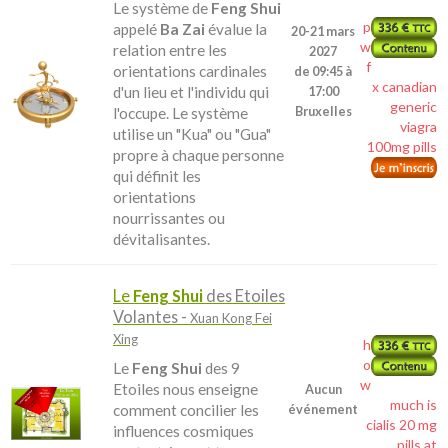
Le système de
Feng Shui
p
appelé
Ba Zai
évalue la
20-21 mars
w
relation entre les
2027
f
orientations cardinales
de 09:45 à
x canadian
d'un lieu et l'individu qui
17:00
generic
l'occupe. Le système
Bruxelles
viagra
utilise un "Kua" ou "Gua"
100mg pills
propre à chaque personne
qui définit les
orientations
nourrissantes ou
dévitalisantes.
Le
Feng Shui
des Etoiles
Volantes -
Xuan Kong Fei
Xing
h
o
Le
Feng Shui
des 9
w
Etoiles nous enseigne
Aucun
much is
comment concilier les
événement
cialis 20 mg
influences cosmiques
pills at