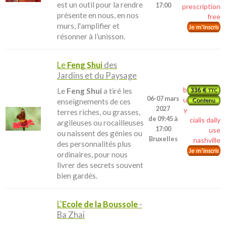
est un outil pour la rendre
17:00
prescription
présente en nous, en nos
free
murs, l'amplifier et
résonner à l’unisson.
Le
Feng Shui
des
Jardins et du Paysage
b
Le
Feng Shui
a tiré les
06-07 mars
u
enseignements de ces
2027
y
terres riches, ou grasses,
de 09:45 à
cialis daily
argileuses ou rocailleuses
17:00
use
ou naissent des génies ou
Bruxelles
nashville
des personnalités plus
ordinaires, pour nous
livrer des secrets souvent
bien gardés.
L'
Ecole de la Boussole
-
Ba Zhai