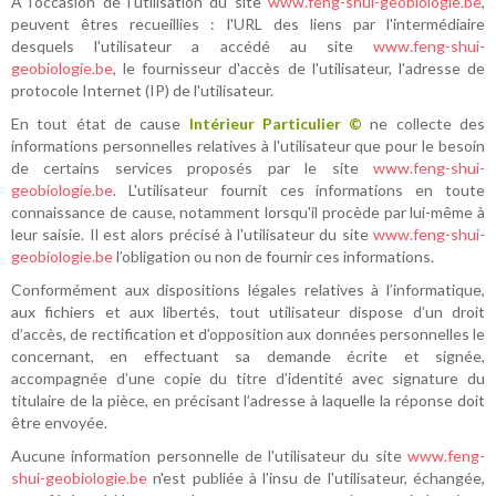
A l'occasion de l'utilisation du site
www.feng-shui-geobiologie.be
,
peuvent êtres recueillies : l'URL des liens par l'intermédiaire
desquels l'utilisateur a accédé au site
www.feng-shui-
geobiologie.be
, le fournisseur d'accès de l'utilisateur, l'adresse de
protocole Internet (IP) de l'utilisateur.
En tout état de cause
Intérieur Particulier ©
ne collecte des
informations personnelles relatives à l'utilisateur que pour le besoin
de certains services proposés par le site
www.feng-shui-
geobiologie.be
. L'utilisateur fournit ces informations en toute
connaissance de cause, notamment lorsqu'il procède par lui-même à
leur saisie. Il est alors précisé à l'utilisateur du site
www.feng-shui-
geobiologie.be
l’obligation ou non de fournir ces informations.
Conformément aux dispositions légales relatives à l’informatique,
aux fichiers et aux libertés, tout utilisateur dispose d’un droit
d’accès, de rectification et d’opposition aux données personnelles le
concernant, en effectuant sa demande écrite et signée,
accompagnée d’une copie du titre d’identité avec signature du
titulaire de la pièce, en précisant l’adresse à laquelle la réponse doit
être envoyée.
Aucune information personnelle de l'utilisateur du site
www.feng-
shui-geobiologie.be
n'est publiée à l'insu de l'utilisateur, échangée,