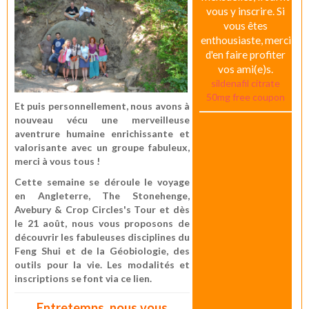
vous y inscrire. Si
vous êtes
enthousiaste, merci
d'en faire profiter
vos ami(e)s.
sildenafil citrate
50mg free coupon
Et puis personnellement, nous avons à
nouveau vécu une merveilleuse
aventrure humaine enrichissante et
valorisante avec un groupe fabuleux,
merci à vous tous !
Cette semaine se déroule le voyage
en Angleterre,
The Stonehenge,
Avebury & Crop Circles's Tour
et dès
le 21 août, nous vous proposons de
découvrir les fabuleuses disciplines du
Feng Shui et de la Géobiologie, des
outils pour la vie. Les modalités et
inscriptions se font via ce lien.
Entretemps, nous vous