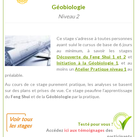
Géobiologie
Niveau 2
Ce stage s’adresse à toutes personnes
ayant suivi le cursus de base de 6 jours
au minimum, à savoir les stages
Découverte du Feng Shui 1 et 2
et
Initiation à la Géobiologie 1
, et au
moins un
Atelier Pratique niveau 1
au
préalable.
Au cours de ce stage purement pratique, les analyses se basent
sur des plans et prises de vue. Ce stage peaufine l’apprentissage
du
Feng Shui
et de la
Géobiologie
par la pratique.
Testé pour vous !
Accédez
ici aux témoignages
des
participants