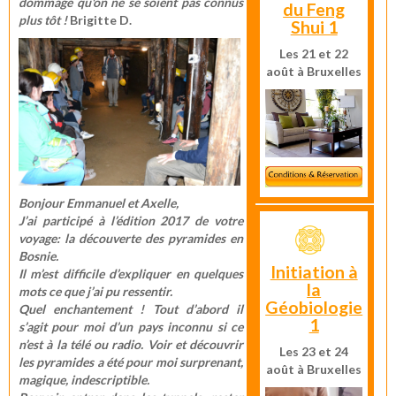
dommage qu'on ne se soient pas connus
du Feng
plus tôt !
Brigitte D.
Shui 1
Les 21 et 22
août à Bruxelles
Bonjour Emmanuel et Axelle,
J’ai participé à l’édition 2017 de votre
voyage: la découverte des pyramides en
Bosnie.
Initiation à
Il m’est difficile d’expliquer en quelques
la
mots ce que j’ai pu ressentir.
Géobiologie
Quel enchantement ! Tout d’abord il
1
s’agit pour moi d’un pays inconnu si ce
n’est à la télé ou radio. Voir et découvrir
Les 23 et 24
les pyramides a été pour moi surprenant,
août à Bruxelles
magique, indescriptible.