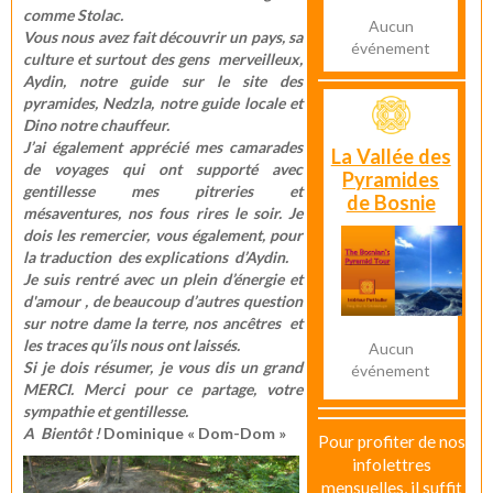
comme Stolac.
Aucun
Vous nous avez fait découvrir un pays, sa
événement
culture et surtout des gens merveilleux,
Aydin, notre guide sur le site des
pyramides, Nedzla, notre guide locale et
Dino notre chauffeur.
J’ai également apprécié mes camarades
La Vallée des
de voyages qui ont supporté avec
Pyramides
gentillesse mes pitreries et
de Bosnie
mésaventures, nos fous rires le soir. Je
dois les remercier, vous également, pour
la traduction des explications d’Aydin.
Je suis rentré avec un plein d’énergie et
d'amour , de beaucoup d’autres question
sur notre dame la terre, nos ancêtres et
les traces qu’ils nous ont laissés.
Aucun
Si je dois résumer, je vous dis un grand
événement
MERCI. Merci pour ce partage, votre
sympathie et gentillesse.
A Bientôt !
Dominique « Dom-Dom »
Pour profiter de nos
infolettres
mensuelles, il suffit