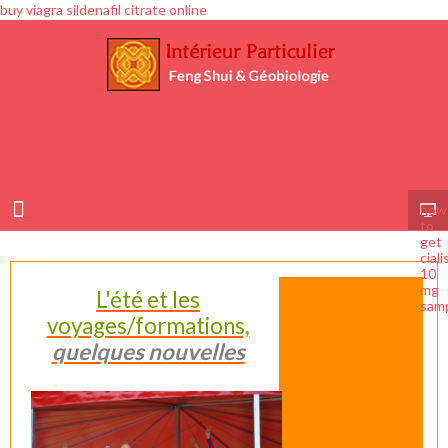
buy viagra sildenafil citrate online
how
to
get
ciali
10
mg
L'été et les
sam
voyages/formations,
quelques nouvelles