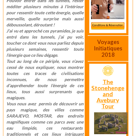
Pouvoir entrer dans les tunnels, rester
méditer plusieurs minutes à l’intérieur
pour ressentir toute cette énergie, quelle
merveille, quelle surprise mais aussi
déboussolant, déroutant !
J’ai vu et approché ces pyramides, je suis
entré dans les tunnels, j’ai pu voir,
Voyages
toucher ce dont vous nous parliez depuis
Initiatiques
plusieurs semaines, ressentir toute
2018
l’énergie que ce lieu dégage.
Tout au long de ce périple, vous n’avez
cessé de nous expliquer, nous montrer
toutes ces traces de civilisations
inconnues, de nous permettre
The
d’appréhender toute l’énergie de ces
Stonehenge
lieux, tous aussi surprenants que
and
magiques.
Avebury
Vous nous avez permis de découvrir un
Tour
pays magique, des villes comme
SARAJEVO, MOSTAR, des endroits
magnifiques comme ces parcs avec une
eau limpide, ces restaurants
traditionnels et ces lieux intriguant