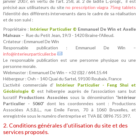
janvier 2007, en vertu de l’art. 258, al. 2 de ladite L.-progr., il est
précisé aux utilisateurs du site
no prescription viagra 75mg tablets
l'identité des différents intervenants dans le cadre de sa réalisation
et de son suivi :
Propriétaire :
Intérieur Particulier ©
Emmanuel De Win et Axelle
Malvaux
– Rue du Petit Jean, 19/3 - 1420 Braine-l'Alleud.
Créateur : Emmanuel De Win
Responsable publication : Emmanuel De Win –
info@interieurparticulier.be
Le responsable publication est une personne physique ou une
personne morale.
Webmaster : Emmanuel De Win – +32 (0)2 / 644.15.44
Hébergeur : Ovh – 140 Quai du Sartel, 59100 Roubaix, France
L'activité commerciale d'
Intérieur Particulier - Feng Shui et
Géobiologie ©
est hébergée auprès de l'association sans but
lucratif
Productions Associées
sous la dénomination "
Intérieur
Particulier - 5060
" dont les coordonnées sont : Productions
Associées A.S.B.L., rue Emile Feron, 70 à 1060 Bruxelles, et
enregistrée sous le numéro d'entreprise et TVA BE 0896 755 397.
2. Conditions générales d’utilisation du site et des
services proposés.