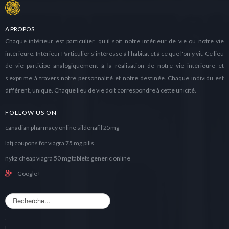
A PROPOS
Chaque intérieur est particulier, qu’il soit notre intérieur de vie ou notre vie
intérieure. Intérieur Particulier s'intéresse à l'habitat et à ce que l'on y vit. Ce lieu
de vie participe analogiquement à la réalisation de notre vie intérieure et
s’exprime à travers notre personnalité et notre destinée. Chaque individu est
différent, unique. Chaque lieu de vie doit correspondre à cette unicité.
FOLLOW US ON
canadian pharmacy online sildenafil 25mg
latj coupons for viagra 75 mg pills
nykz cheap viagra 50 mg tablets generic online
Google+
R
e
c