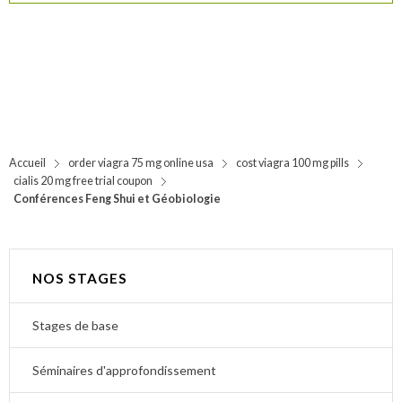
Accueil
order viagra 75 mg online usa
cost viagra 100 mg pills
cialis 20 mg free trial coupon
Conférences Feng Shui et Géobiologie
NOS STAGES
Stages de base
Séminaires d'approfondissement