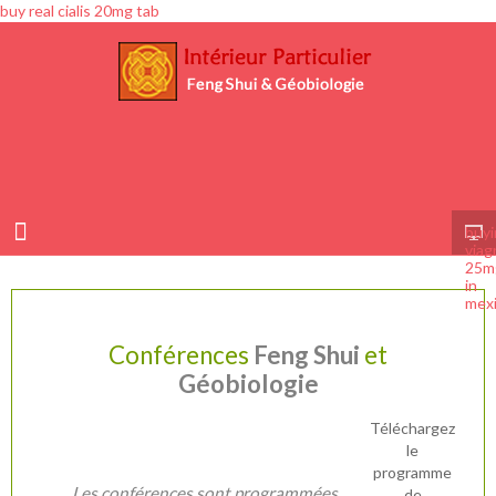
buy real cialis 20mg tab
buyi
viag
25m
in
mex
Conférences
Feng Shui
et
Géobiologie
Téléchargez
le
programme
Les conférences sont programmées
de