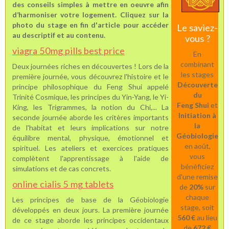
des conseils simples à mettre en oeuvre afin
d’harmoniser votre logement.
Cliquez sur la
photo du stage en fin d'article pour accéder
Le saviez-
au descriptif et au contenu.
vous ?
viagra 50mg pills best price
En
combinant
Deux journées riches en découvertes ! Lors de la
les stages
première journée, vous découvrez l'histoire et le
Découverte
principe philosophique du Feng Shui appelé
du
Trinité Cosmique, les principes du Yin-Yang, le Yi-
Feng Shui
et
King, les Trigrammes, la notion du Chi,... La
Initiation à
seconde journée aborde les critères importants
la
de l'habitat et leurs implications sur notre
Géobiologie
équilibre mental, physique, émotionnel et
en août,
spirituel. Les ateliers et exercices pratiques
vous
complètent l'apprentissage à l'aide de
bénéficiez
simulations et de cas concrets.
d'une remise
online cialis 5 mg tablets
de
20%
sur
chaque
Les principes de base de la Géobiologie
stage, soit
développés en deux jours. La première journée
560 €
au lieu
de ce stage aborde les principes occidentaux
de
672
€