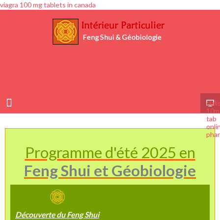
viagra 100 mg tablets in canada
ciali
10m
tab
onli
pha
Programme d'été 2025 en
Feng Shui et Géobiologie
Découverte du Feng Shui