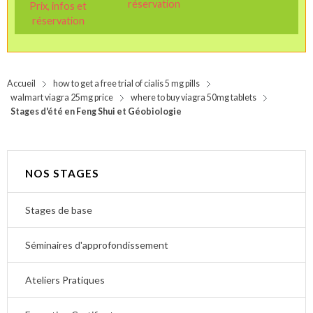
réservation
Prix, infos et
réservation
Accueil
how to get a free trial of cialis 5 mg pills
walmart viagra 25mg price
where to buy viagra 50mg tablets
Stages d'été en Feng Shui et Géobiologie
NOS STAGES
Stages de base
Séminaires d'approfondissement
Ateliers Pratiques