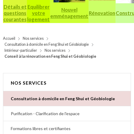
Détails et
Equilibrer
Nouvel
questions
votre
Rénovation
Constru
emménagement
courantes
logement
Accueil
Nos services
Consultation à domicile en Feng Shui et Géobiologie
Intérieur-particulier
Nos services
Conseil à la rénovation en Feng Shui et Géobiologie
NOS SERVICES
Consultation à domicile en Feng Shui et Géobiologie
Purification - Clarification de l'espace
Formations libres et certifiantes