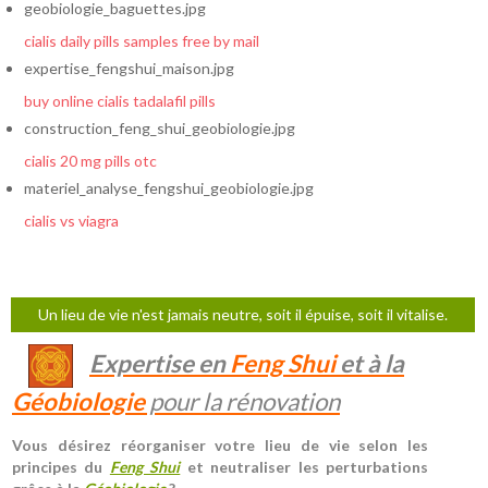
geobiologie_baguettes.jpg
cialis daily pills samples free by mail
expertise_fengshui_maison.jpg
buy online cialis tadalafil pills
construction_feng_shui_geobiologie.jpg
cialis 20 mg pills otc
materiel_analyse_fengshui_geobiologie.jpg
cialis vs viagra
Un lieu de vie n'est jamais neutre, soit il épuise, soit il vitalise.
Expertise en
Feng Shui
et à la
Géobiologie
pour la rénovation
Vous désirez réorganiser votre lieu de vie selon les
principes du
Feng Shui
et neutraliser les perturbations