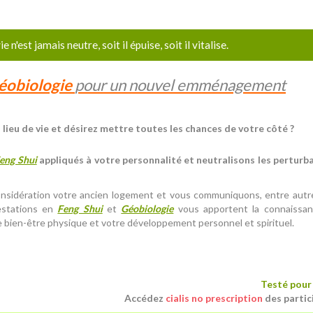
ie n'est jamais neutre, soit il épuise, soit il vitalise.
éobiologie
pour un nouvel emménagement
lieu de vie et désirez mettre toutes les chances de votre côté ?
eng Shui
appliqués à votre personnalité et neutralisons les perturb
sidération votre ancien logement et vous communiquons, entre autre
restations en
Feng Shui
et
Géobiologie
vous apportent la connaissa
re bien-être physique et votre développement personnel et spirituel.
Testé pour 
Accédez
cialis no prescription
des partic