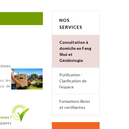
NOS
SERVICES
Consultation à
domicile en Feng
Shui et
Géobiologie
ations
Purification -
s, les
Clarification de
nce de
l'espace
Formations libres
et certifiantes
vous !
ipants