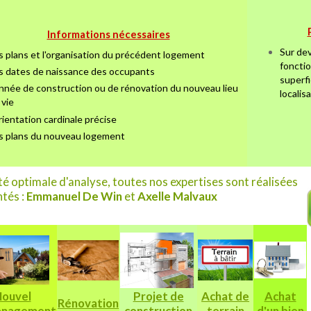
Informations nécessaires
Sur dev
s plans et l'organisation du précédent logement
fonctio
s dates de naissance des occupants
superfi
année de construction ou de rénovation du nouveau lieu
localis
 vie
orientation cardinale précise
s plans du nouveau logement
ité optimale d'analyse, toutes nos expertises sont réalisées
tés :
Emmanuel De Win
et
Axelle Malvaux
ouvel
Projet de
Achat de
Achat
Rénovation
nagement
construction
terrain
d'un bien