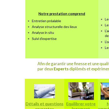
Notre prestation comprend
Le
Entretien préalable
Le
Analyse structurelle des lieux
L'
Analyse in situ
de
Suivi d'expertise
L'
Le
Afin de garantir une finesse et une qual
par deux
Experts
diplômés et expérimen
Détails et questions
Equilibrer votre
N
courantes
logement
emmé