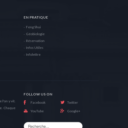
EN PRATIQUE
Feng Shui
Géobiologie
Réservation
Infos Utiles
Infolettre
FOLLOW US ON
l'on y vit.
Facebook
Twitter
née. Chaque
YouTube
Google+
Rechercher