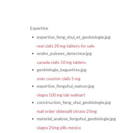
Expertise
expertise_feng_shui_et_geobiologie.jpg
real cialis 20 mg tablets for sale
ondes_pulsees_detecteur.jpg
canada cialis 10 mg tablets
geobiologie_baguettes.jpg
over counter cialis 5 mg
expertise_fengshui_maison.jpg
viagra 100 mg tab walmart
construction_feng_shui_geobiologie.jpg
mail order sildenafil citrate 25mg
materiel_analyse_fengshui_geobiologie.jpg
viagra 25mg pills mexico