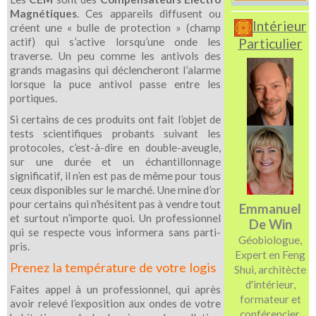
Magnétiques
. Ces appareils diffusent ou
Intérieur
créent une « bulle de protection » (champ
Particulier
actif) qui s’active lorsqu’une onde les
traverse. Un peu comme les antivols des
grands magasins qui déclencheront l’alarme
lorsque la puce antivol passe entre les
portiques.
Si certains de ces produits ont fait l’objet de
tests scientifiques probants suivant les
protocoles, c’est-à-dire en double-aveugle,
sur une durée et un échantillonnage
significatif, il n’en est pas de même pour tous
ceux disponibles sur le marché. Une mine d’or
pour certains qui n’hésitent pas à vendre tout
Emmanuel
et surtout n’importe quoi. Un professionnel
De Win
qui se respecte vous informera sans parti-
Géobiologue,
pris.
Expert en Feng
Prenez la température de votre logis
Shui, architècte
d'intérieur,
Faites appel à un professionnel, qui après
formateur et
avoir relevé l’exposition aux ondes de votre
conférencier.