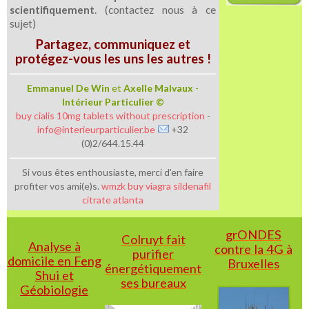
scientifiquement
. (contactez nous à ce
sujet)
Partagez, communiquez et
protégez-vous les uns les autres !
Emmanuel De Win
et
Axelle Malvaux
-
Intérieur Particulier ©
buy cialis 10mg tablets without prescription
-
info@interieurparticulier.be
+32
(0)2/644.15.44
Si vous êtes enthousiaste, merci d'en faire
profiter vos ami(e)s.
wmzk buy viagra sildenafil
citrate atlanta
grONDES
Colruyt fait
Analyse à
contre la 4G à
purifier
domicile en Feng
Bruxelles
énergétiquement
Shui et
ses bureaux
Géobiologie