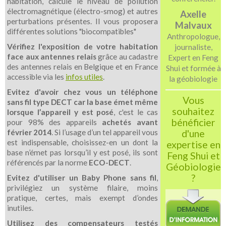
habitation, calcule le niveau de pollution
électromagnétique (électro-smog) et autres
Axelle
perturbations présentes. Il vous proposera
Malvaux
différentes solutions "biocompatibles"
Anthropologue,
Vérifiez l'exposition de votre habitation
journaliste,
face aux antennes relais
grâce au cadastre
Expert en Feng
des antennes relais en Belgique et en France
Shui et formée à
accessible via les
infos utiles
.
la géobiologie
Evitez d'avoir chez vous un téléphone
Vous
sans fil type DECT car la base émet même
souhaitez
lorsque l’appareil y est posé
, c'est le cas
bénéficier
pour 98% des appareils
achetés avant
février 2014
. Si l’usage d’un tel appareil vous
d'une
est indispensable, choisissez-en un dont la
expertise en
base n’émet pas lorsqu’il y est posé, ils sont
Feng Shui et
référencés par la norme
ECO-DECT
.
Géobiologie
?
Evitez d'utiliser un Baby Phone sans fil
,
privilégiez un système filaire, moins
pratique, certes, mais exempt d’ondes
inutiles.
Utilisez des compensateurs testés