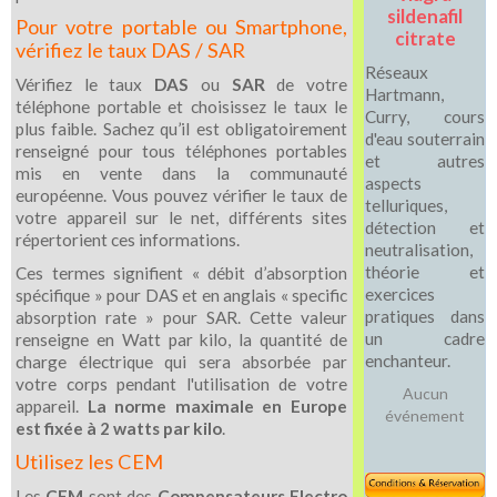
sildenafil
Pour votre portable ou Smartphone,
citrate
vérifiez le taux DAS / SAR
Réseaux
Vérifiez le taux
DAS
ou
SAR
de votre
Hartmann,
téléphone portable et choisissez le taux le
Curry, cours
plus faible. Sachez qu’il est obligatoirement
d'eau souterrain
renseigné pour tous téléphones portables
et autres
mis en vente dans la communauté
aspects
européenne. Vous pouvez vérifier le taux de
telluriques,
votre appareil sur le net, différents sites
détection et
répertorient ces informations.
neutralisation,
théorie et
Ces termes signifient « débit d’absorption
exercices
spécifique » pour DAS et en anglais « specific
pratiques dans
absorption rate » pour SAR. Cette valeur
un cadre
renseigne en Watt par kilo, la quantité de
enchanteur.
charge électrique qui sera absorbée par
votre corps pendant l'utilisation de votre
Aucun
appareil.
La norme maximale en Europe
événement
est fixée à 2 watts par kilo
.
Utilisez les CEM
Les
CEM
sont des
Compensateurs Electro