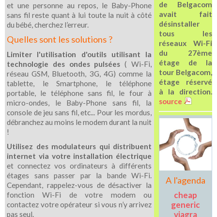
de Belgacom
et une personne au repos, le Baby-Phone
avait fait
sans fil reste quant à lui toute la nuit à côté
désinstaller
du bébé, cherchez l’erreur.
tous les
Quelles sont les solutions ?
réseaux Wi-Fi
du 27ème
Limiter l'utilisation d'outils utilisant la
étage de la
technologie des ondes pulsées
( Wi-Fi,
tour Belgacom,
réseau GSM, Bluetooth, 3G, 4G) comme la
étage réservé
tablette, le Smartphone, le téléphone
à la direction.
portable, le téléphone sans fil, le four à
source
micro-ondes, le Baby-Phone sans fil, la
console de jeu sans fil, etc... Pour les mordus,
débranchez au moins le modem durant la nuit
!
Utilisez des modulateurs qui distribuent
internet via votre installation électrique
et connectez vos ordinateurs à différents
étages sans passer par la bande Wi-Fi.
A l'agenda
Cependant, rappelez-vous de désactiver la
cheap
fonction Wi-Fi de votre modem ou
generic
contactez votre opérateur si vous n’y arrivez
viagra
pas seul.