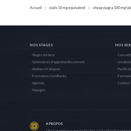
Accueil
cialis 10 mg equivalent
cheap viagra 100 mg tab
NOS STAGES
NOS SER
Stages de base
Consulta
Séminaires d'approfondissement
Géobiol
Ateliers Pratiques
Purificat
Formation Certifiante
Formatio
Agenda
Contact
Voyages
A PROPOS
Chaque intérieur est particulier, qu’il soit notre intérieu