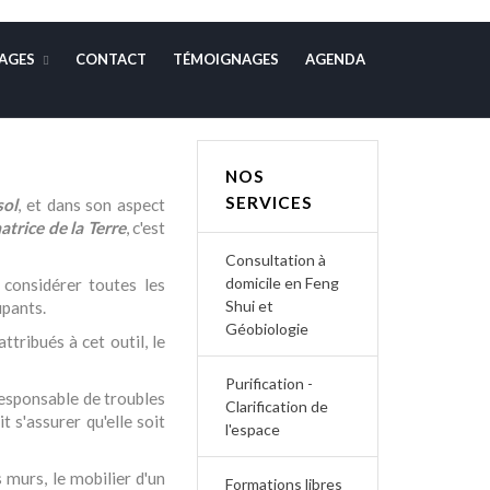
AGES
CONTACT
TÉMOIGNAGES
AGENDA
NOS
SERVICES
sol
, et dans son aspect
atrice de la Terre
, c'est
Consultation à
domicile en Feng
e considérer toutes les
Shui et
upants.
Géobiologie
ttribués à cet outil, le
Purification -
esponsable de troubles
Clarification de
it s'assurer qu'elle soit
l'espace
es murs, le mobilier d'un
Formations libres