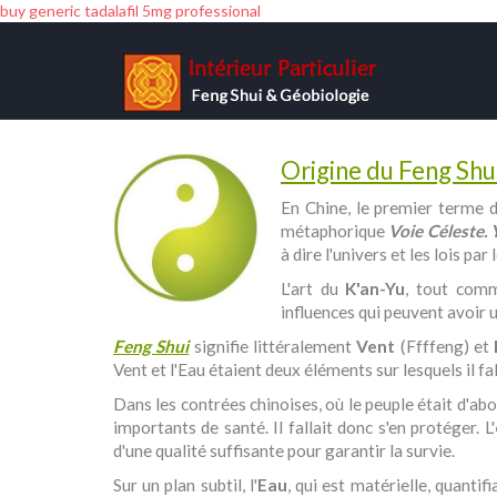
buy generic tadalafil 5mg professional
Origine du Feng Shui
En Chine, le premier terme d
métaphorique
Voie Céleste.
à dire l'univers et les lois pa
L'art du
K'an-Yu
, tout com
influences qui peuvent avoir un
Feng Shui
signifie littéralement
Vent
(Ffffeng) et
Vent et l'Eau étaient deux éléments sur lesquels il fa
Dans les contrées chinoises, où le peuple était d'ab
importants de santé. Il fallait donc s'en protéger. L'
d'une qualité suffisante pour garantir la survie.
Sur un plan subtil, l'
Eau
, qui est matérielle, quantif