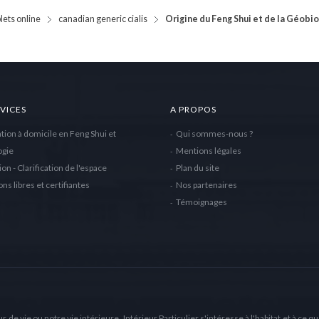
lets online
canadian generic cialis
Origine du Feng Shui et de la Géobi
VICES
A PROPOS
tion à domicile en Feng Shui et
Qui sommes-nous ?
ogie
Mentions légales
ion - Clarification de l'espace
Plan du site
ns libres et certifiantes
Nos partenaires
Témoignages
r de vie ou notre vie intérieure. Intérieur Particulier s'intéresse à l'habitat et à ce que 