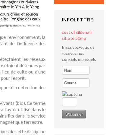
INFOLETTRE
cost of sildenafil
 que l'environnement, la
citrate 50mg
ant de l'influence des
Inscrivez-vous et
recevez nos
étectaient les réseaux
conseils mensuels
ée
étaient détenues par
 lieu de culte ou d'une
our l'esprit.
appe à la détection des
s vivants (bio). Ce terme
 l'avoir utilisé dans le
ns lits dans le service
p magnétique terrestre.
ipes de cette discipline