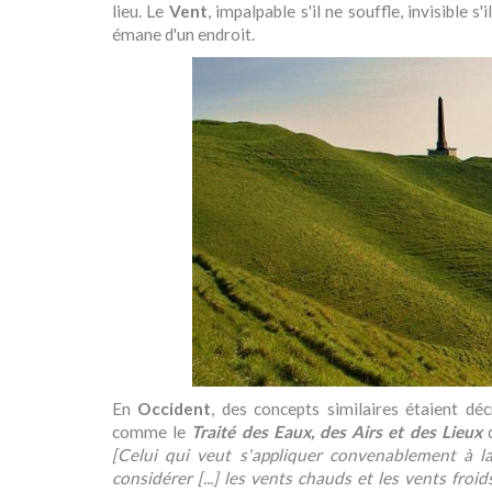
lieu. Le
Vent
, impalpable s'il ne souffle, invisible s
émane d'un endroit.
En
Occident
, des concepts similaires étaient dé
comme le
Traité des Eaux, des Airs et des Lieux
d
[Celui qui veut s'appliquer convenablement à la
considérer [...] les vents chauds et les vents fro