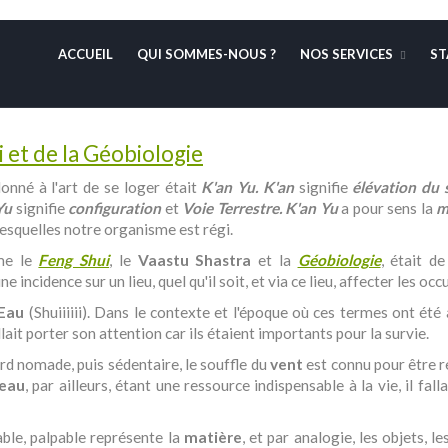
ACCUEIL
QUI SOMMES-NOUS ?
NOS SERVICES
ST
 et de la Géobiologie
onné à l'art de se loger était
K'an Yu.
K'an
signifie
élévation du 
Yu
signifie
configuration
et
Voie Terrestre.
K'an Yu
a pour sens la
m
r lesquelles notre organisme est régi.
me le
Feng Shui
, le
Vaastu Shastra
et la
Géobiologie
, était d
e incidence sur un lieu, quel qu'il soit, et via ce lieu, affecter les occ
Eau
(Shuiiiiii). Dans le contexte et l'époque où ces termes ont été a
llait porter son attention car ils étaient importants pour la survie.
ord nomade, puis sédentaire, le souffle du
vent
est connu pour être r
eau
, par ailleurs, étant une ressource indispensable à la vie, il falla
iable, palpable représente la
matière
, et par analogie, les objets, l