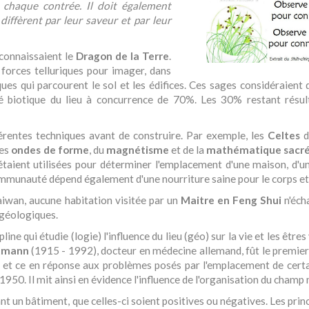
 chaque contrée. Il doit également
 diffèrent par leur saveur et par leur
connaissaient le
Dragon de la Terre
.
 forces telluriques pour imager, dans
iques qui parcourent le sol et les édifices. Ces sages considéraient
ité biotique du lieu à concurrence de 70%. Les 30% restant résult
férentes techniques avant de construire. Par exemple, les
Celtes
d
des
ondes de forme
, du
magnétisme
et de la
mathématique sacr
étaient utilisées pour déterminer l'emplacement d'une maison, d'un
communauté dépend également d'une nourriture saine pour le corps et p
aiwan, aucune habitation visitée par un
Maitre en Feng Shui
n'éch
 géologiques.
pline qui étudie (logie) l'influence du lieu (géo) sur la vie et les être
rtmann
(1915 - 1992), docteur en médecine allemand, fût le premier à
, et ce en réponse aux problèmes posés par l'emplacement de certai
 1950. Il mit ainsi en évidence l'influence de l'organisation du cham
t un bâtiment, que celles-ci soient positives ou négatives. Les princ