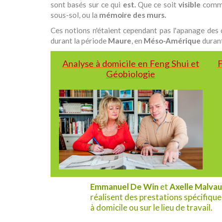
sont basés sur ce qui
est.
Que ce soit
visible
comme
sous-sol, ou la
mémoire des murs.
Ces notions n'étaient cependant pas l'apanage des 
durant la période
Maure
, en
Méso-Amérique
durant
Analyse à domicile en Feng Shui et
F
Géobiologie
Emmanuel De Win
et
Axelle Malva
réalisent des prestations spécifique
à domicile ou sur le lieu de travail.