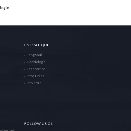
ologie
EN PRATIQUE
Feng Shui
Géobiologie
Réservation
Infos Utiles
Infolettre
FOLLOW US ON
l'on y vit.