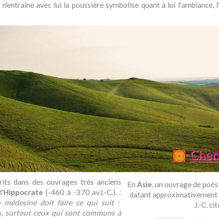
'il n'entraîne avec lui la poussière symbolise quant à lui l'ambiance, l
crits dans des ouvrages très anciens
En
Asie
, un ouvrage de poé
'
Hippocrate
(-460 à -370 avJ.-C.). :
datant approximativement 
 médecine doit faire ce qui suit :
J.-C. cit
ids, surtout ceux qui sont communs à