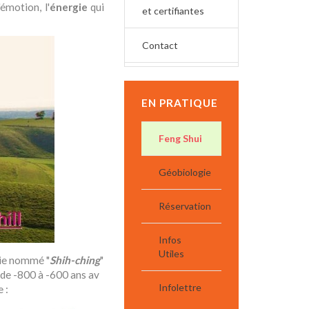
'émotion, l'
énergie
qui
et certifiantes
Contact
EN PRATIQUE
Feng Shui
Géobiologie
Réservation
Infos
Utiles
sie nommé "
Shih-ching
"
de -800 à -600 ans av
Infolettre
e :