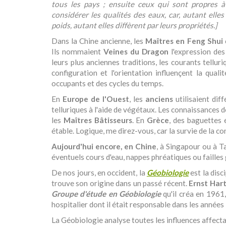
tous les pays ; ensuite ceux qui sont propres à
considérer les qualités des eaux, car, autant elles
poids, autant elles diffèrent par leurs propriétés.]
Dans la Chine ancienne, les
Maîtres en Feng Shui
Ils nommaient
Veines du Dragon
l'expression des
leurs plus anciennes traditions, les courants tellur
configuration et l'orientation influençent la qual
occupants et des cycles du temps.
En
Europe de l'Ouest
, les
anciens
utilisaient dif
telluriques à l'aide de végétaux. Les connaissances 
les
Maîtres Bâtisseurs
. En
Grèce
, des baguettes 
étable. Logique, me direz-vous, car la survie de la 
Aujourd'hui encore, en Chine
, à Singapour ou à T
éventuels cours d'eau, nappes phréatiques ou failles
De nos jours, en occident, la
Géobiologie
est la disci
trouve son origine dans un passé récent.
Ernst Ha
Groupe d'étude en Géobiologie
qu'il créa en 1961
hospitalier dont il était responsable dans les années
La Géobiologie analyse toutes les influences affectan